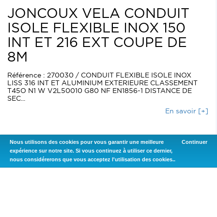
JONCOUX VELA CONDUIT
ISOLE FLEXIBLE INOX 150
INT ET 216 EXT COUPE DE
8M
Référence : 270030 / CONDUIT FLEXIBLE ISOLE INOX
LISS 316 INT ET ALUMINIUM EXTERIEURE CLASSEMENT
T45O N1 W V2L50010 G80 NF EN1856-1 DISTANCE DE
SEC...
En savoir [+]
Nous utilisons des cookies pour vous garantir une meilleure
Continuer
1548,00
€
AJOUTER AU PANIER
expérience sur notre site. Si vous continuez à utiliser ce dernier,
nous considérerons que vous acceptez l'utilisation des cookies..