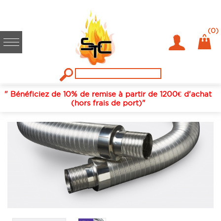
Accueil
/
Fumisterie / conduits de fumées
/
Conduit isole flexible
inox
/
Vela joncoux
/
Diam 150 int et 216 ext
/
JONCOUX VELA
(0)
CONDUIT ISOLE FLEXIBLE INOX 150 INT ET 216 EXT COUPE DE
7M
" Bénéficiez de 10% de remise à partir de 1200€ d'achat
(hors frais de port)"