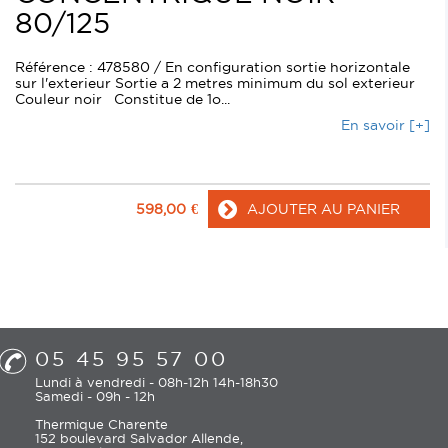
80/125
Référence : 478580 / En configuration sortie horizontale
sur l'exterieur Sortie a 2 metres minimum du sol exterieur
Couleur noir Constitue de 1o...
En savoir [+]
598,00
€
AJOUTER AU PANIER
05 45 95 57 00
Lundi à vendredi - 08h-12h 14h-18h30
Samedi - 09h - 12h
Thermique Charente
152 boulevard Salvador Allende,