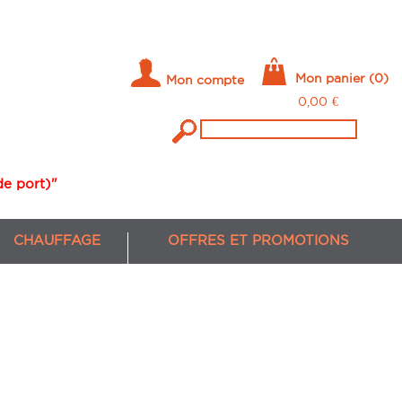
Mon panier
(0)
Mon compte
0,00
€
de port)"
CHAUFFAGE
OFFRES ET PROMOTIONS
DE BOIS (PELLETS)