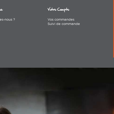
se
Votre Compte
es-nous ?
Vos commandes
Suivi de commande