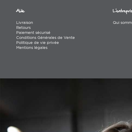
Aide
L’entrepri
Livraison
Qui somm
Retours
Paiement sécurisé
Conditions Générales de Vente
Politique de vie privée
Mentions légales