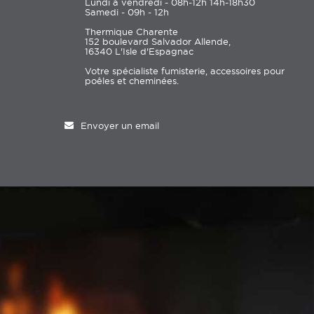
Lundi à vendredi - 08h-12h 14h-18h30
Samedi - 09h - 12h
Thermique Charente
152 boulevard Salvador Allende,
16340 L'Isle d'Espagnac
Votre spécialiste fumisterie, accessoires pour
poêles et cheminées.
Envoyer un email