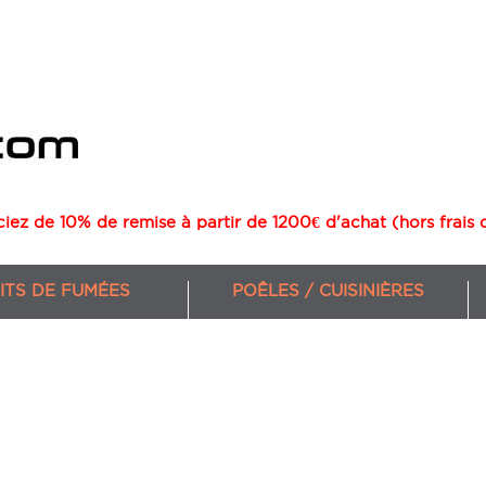
ciez de 10% de remise à partir de 1200€ d'achat (hors frais 
ITS DE FUMÉES
POÊLES / CUISINIÈRES
CHAUDIÈRES GRANULÉS 