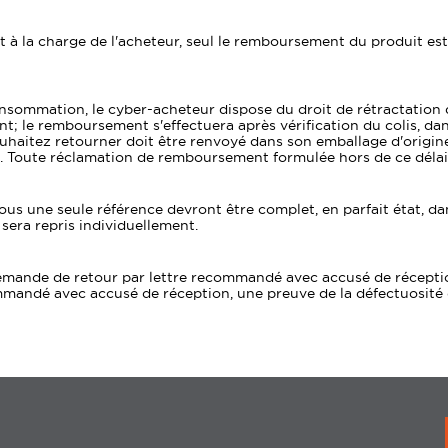
t à la charge de l'acheteur, seul le remboursement du produit est
sommation, le cyber-acheteur dispose du droit de rétractation de 1
t; le remboursement s'effectuera après vérification du colis, dans
souhaitez retourner doit être renvoyé dans son emballage d'origine
 Toute réclamation de remboursement formulée hors de ce délai 
s sous une seule référence devront être complet, en parfait état,
sera repris individuellement.
e demande de retour par lettre recommandé avec accusé de récepti
commandé avec accusé de réception, une preuve de la défectuosité 