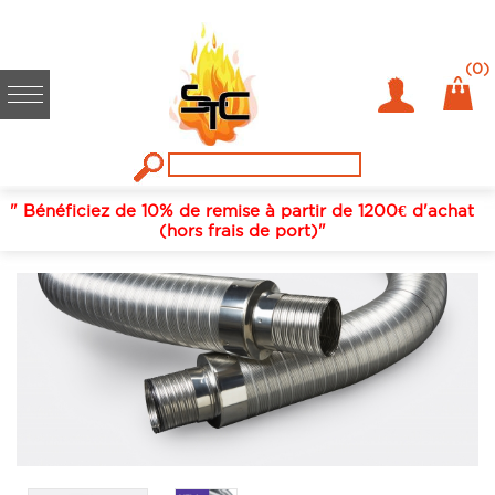
Accueil
/
Fumisterie / conduits de fumées
/
Conduit isole flexible
inox
/
Vela joncoux
/
Diam 150 int et 216 ext
/
JONCOUX VELA
(0)
CONDUIT ISOLE FLEXIBLE INOX 150 INT ET 216 EXT COUPE DE
3M
" Bénéficiez de 10% de remise à partir de 1200€ d'achat
(hors frais de port)"