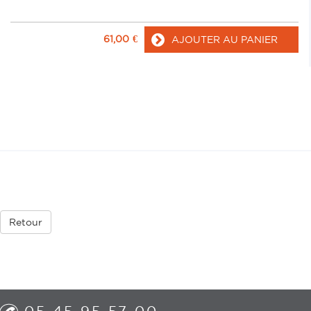
61,00
€
AJOUTER AU PANIER
Retour
05 45 95 57 00