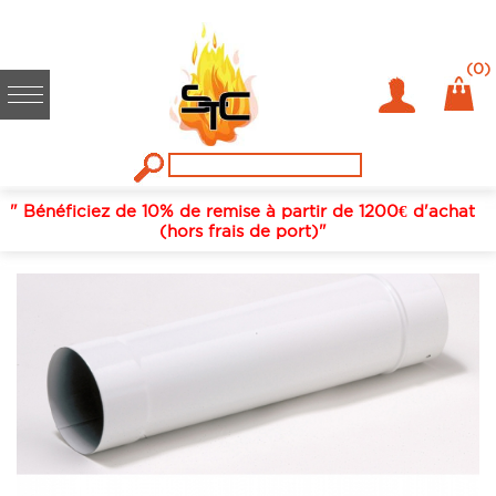
Accueil
/
Fumisterie / conduits de fumées
/
Tuyaux rigides émail
/
Blanc
/
153
/
LONGUEUR 50 CM 153 EMAIL BLANC BRILLANT
(0)
" Bénéficiez de 10% de remise à partir de 1200€ d'achat
(hors frais de port)"