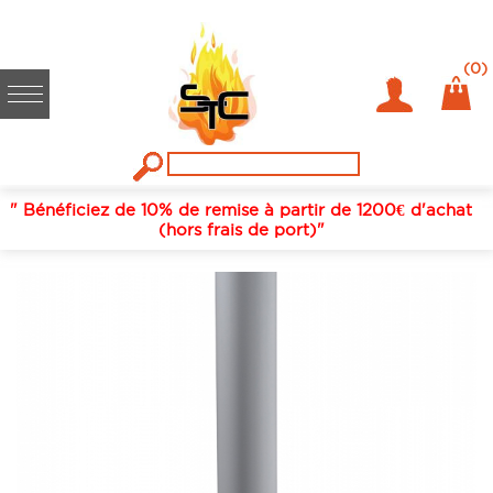
Accueil
/
Fumisterie / conduits de fumées
/
Tuyaux rigides émail
/
Blanc
/
153
/
LONGUEUR 1M 153 EMAIL BLANC BRILLANT
(0)
" Bénéficiez de 10% de remise à partir de 1200€ d'achat
(hors frais de port)"