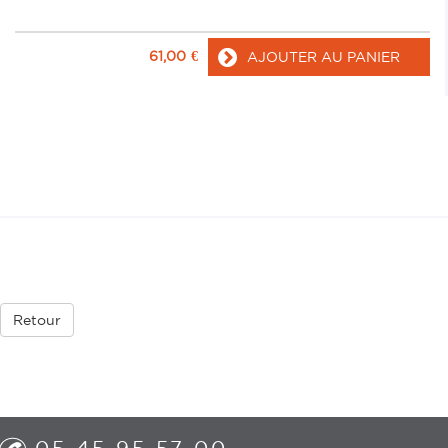
61,00
€
AJOUTER AU PANIER
Retour
05 45 95 57 00