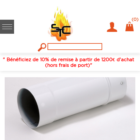
Accueil
/
Fumisterie / conduits de fumées
/
Tuyaux rigides émail
/
Blanc
/
125
/
LONGUEUR 33 CM 125 EMAIL BLANC BRILLANT
(0)
" Bénéficiez de 10% de remise à partir de 1200€ d'achat
(hors frais de port)"