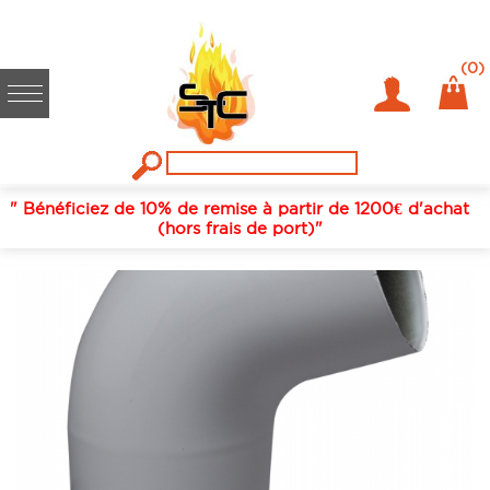
Accueil
/
Fumisterie / conduits de fumées
/
Tuyaux rigides émail
/
Blanc
/
125
/
COUDE A 72° 125 EMAIL BLANC BRILLANT
(0)
" Bénéficiez de 10% de remise à partir de 1200€ d'achat
(hors frais de port)"