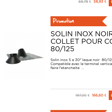
69,78
€
58,93
€
Promotion
SOLIN INOX NOIR
COLLET POUR C
80/125
Solin inox 5 a 30° laque noir 80/1
Compatible avec le terminal vertica
faire l'etancheite ...
197,00
€
166,60
€