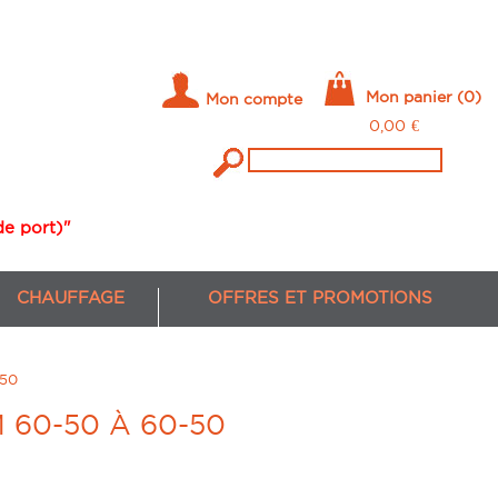
Mon panier
(0)
Mon compte
0,00
€
de port)"
CHAUFFAGE
OFFRES ET PROMOTIONS
50
DE BOIS (PELLETS)
60-50 À 60-50