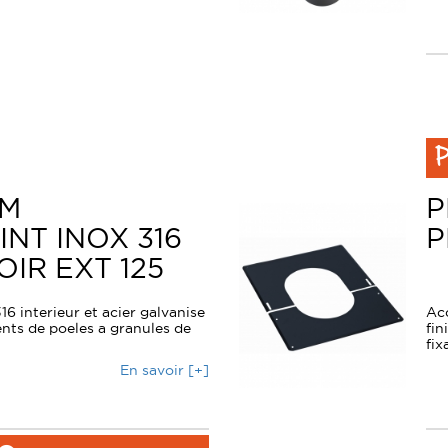
P
CM
P
NT INOX 316
P
IR EXT 125
6 interieur et acier galvanise
Ac
ents de poeles a granules de
fin
fix
En savoir [+]