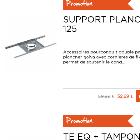
Promotion
SUPPORT PLANC
125
Accessoires pourconduit double pa
plancher galva avec cornieres de f
permet de soutenir le cond...
59,99
€
52,69
€
Promotion
TE EQ + TAMPO