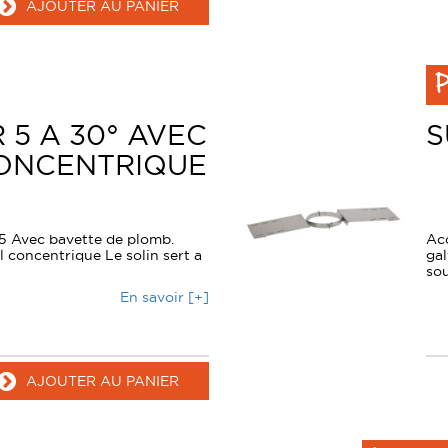
AJOUTER AU PANIER
P
 5 A 30° AVEC
S
ONCENTRIQUE
25 Avec bavette de plomb.
Acc
l concentrique Le solin sert a
gal
sou
En savoir [+]
AJOUTER AU PANIER