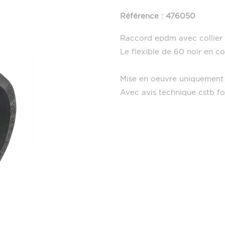
Référence : 476050
Raccord epdm avec collier d
Le flexible de 60 noir en c
Mise en oeuvre uniquement
Avec avis technique cstb fou