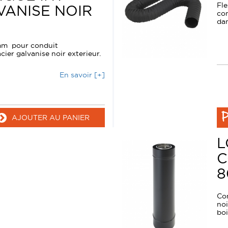
Fle
LVANISE NOIR
con
dan
0mm pour conduit
cier galvanise noir exterieur.
En savoir [+]
P
AJOUTER AU PANIER
L
C
8
Con
noi
boi