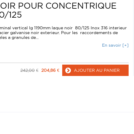
OIR POUR CONCENTRIQUE
0/125
minal vertical lg 1190mm laque noir 80/125 Inox 316 interieur
acier galvanise noir exterieur. Pour les raccordements de
les a granules de...
En savoir [+]
242,00
€
204,86
€
AJOUTER AU PANIER