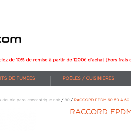
ciez de 10% de remise à partir de 1200€ d'achat (hors frais 
ITS DE FUMÉES
POÊLES / CUISINIÈRES
 double paroi concentrique noir
/
80
/
RACCORD EPDM 60-50 À 60-
CHAUDIÈRES GRANULÉS 
RACCORD EPDM 