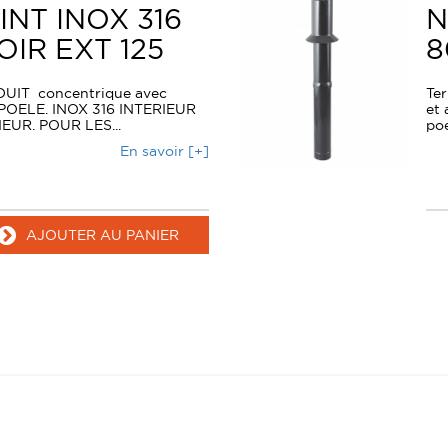
NT INOX 316
N
IR EXT 125
8
IT concentrique avec
Ter
OELE. INOX 316 INTERIEUR
et 
EUR. POUR LES...
poe
En savoir [+]
AJOUTER AU PANIER