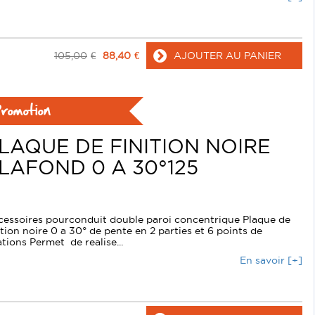
105,00
€
88,40
€
AJOUTER AU PANIER
romotion
LAQUE DE FINITION NOIRE
LAFOND 0 A 30°125
cessoires pourconduit double paroi concentrique Plaque de
ition noire 0 a 30° de pente en 2 parties et 6 points de
ations Permet de realise...
En savoir [+]