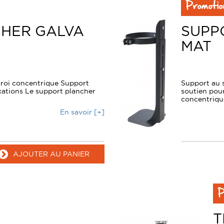
Promotio
HER GALVA
SUPPO
MAT
roi concentrique Support
Support au s
ixations Le support plancher
soutien pou
concentrique
En savoir [+]
AJOUTER AU PANIER
P
N
T