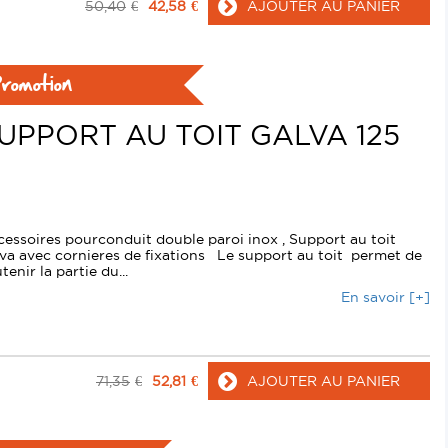
50,40
€
42,58
€
AJOUTER AU PANIER
romotion
UPPORT AU TOIT GALVA 125
essoires pourconduit double paroi inox , Support au toit
va avec cornieres de fixations Le support au toit permet de
tenir la partie du...
En savoir [+]
71,35
€
52,81
€
AJOUTER AU PANIER