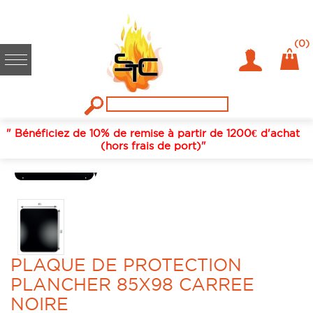
Accueil
/
Fumisterie / conduits de fumées
/
Accessoires protection
murale et plancher
/
PLAQUE DE PROTECTION PLANCHER 85X98
(0)
CARREE NOIRE
" Bénéficiez de 10% de remise à partir de 1200€ d'achat
(hors frais de port)"
PLAQUE DE PROTECTION
PLANCHER 85X98 CARREE
NOIRE