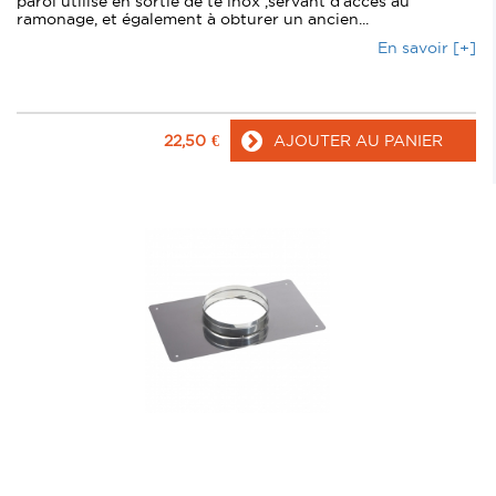
paroi utilisé en sortie de té inox ,servant d'accés au
ramonage, et également à obturer un ancien...
En savoir [+]
22,50
€
AJOUTER AU PANIER