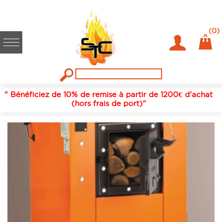
Accueil
/
Chauffage
/
Chaudières bois
/
Acier
/
CHAUDIERE MH
32 ACIER MORVAN BUCHES DE 5O CM
(0)
" Bénéficiez de 10% de remise à partir de 1200€ d'achat
(hors frais de port)"